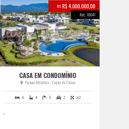
R$ 4.000.000,00
R$
Ref.: 10641
CASA EM CONDOMÍNIO
Parque Antártica - Capão da Canoa
4
4
5
2
m2
...