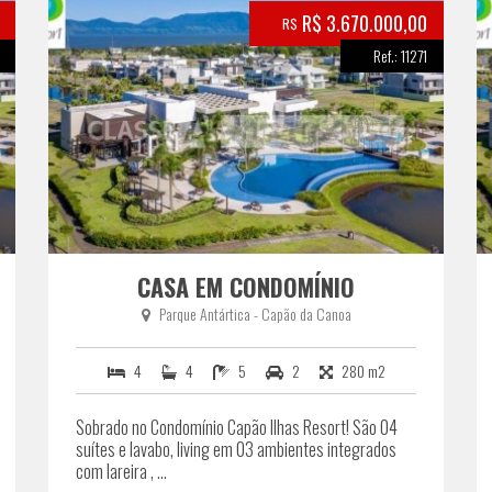
R$ 3.670.000,00
R$
Ref.: 11271
CASA EM CONDOMÍNIO
Parque Antártica - Capão da Canoa
4
4
5
2
280 m2
Sobrado no Condomínio Capão Ilhas Resort! São 04
suítes e lavabo, living em 03 ambientes integrados
com lareira , ...