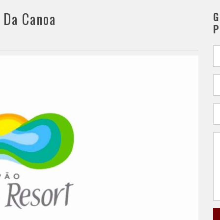
 Da Canoa
G
P