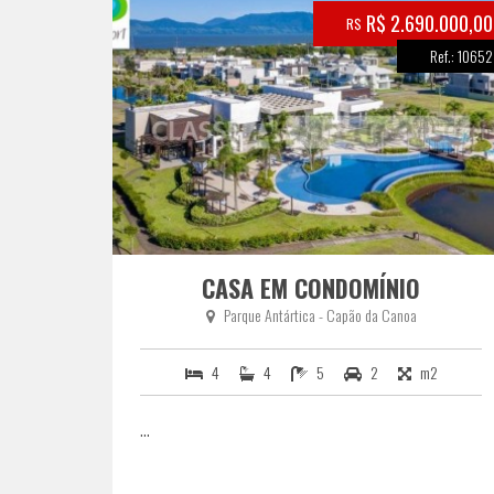
R$ 2.690.000,00
R$
Ref.: 10652
CASA EM CONDOMÍNIO
Parque Antártica - Capão da Canoa
4
4
5
2
m2
...