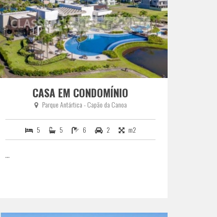
CASA EM CONDOMÍNIO
Parque Antártica - Capão da Canoa
5
5
6
2
m2
...