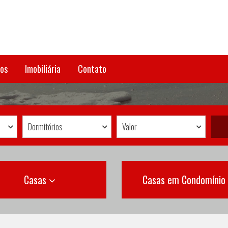
os
Imobiliária
Contato
Dormitórios
Valor
Casas
Casas em Condomínio