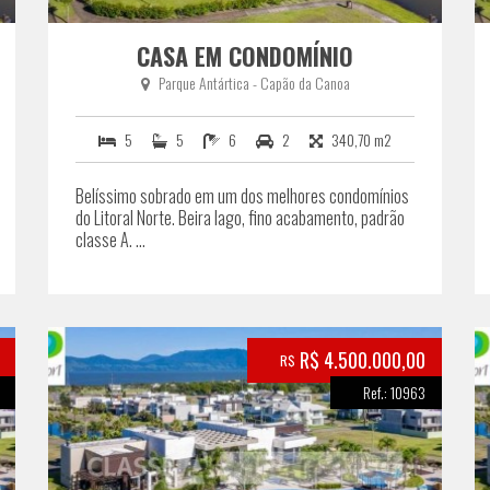
CASA EM CONDOMÍNIO
Parque Antártica - Capão da Canoa
5
5
6
2
340,70 m2
Belíssimo sobrado em um dos melhores condomínios
do Litoral Norte. Beira lago, fino acabamento, padrão
classe A. ...
R$ 4.500.000,00
R$
Ref.: 10963