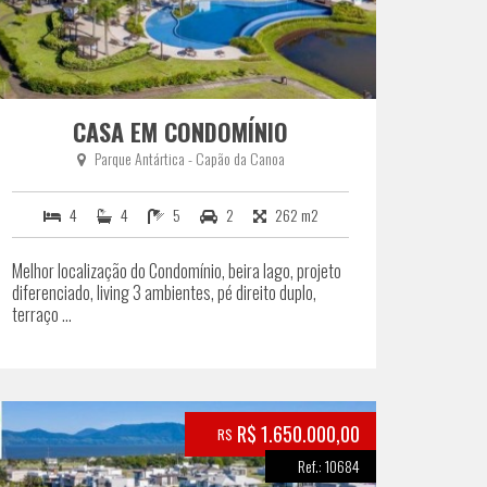
CASA EM CONDOMÍNIO
Parque Antártica - Capão da Canoa
4
4
5
2
262 m2
Melhor localização do Condomínio, beira lago, projeto
diferenciado, living 3 ambientes, pé direito duplo,
terraço ...
R$ 1.650.000,00
R$
Ref.: 10684